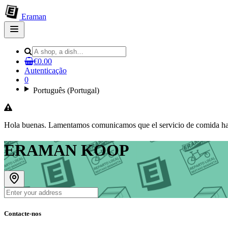
Eraman
Open
main
menu
€0.00
Autenticação
0
Português (Portugal)
Hola buenas. Lamentamos comunicamos que el servicio de comida ha d
ERAMAN KOOP
Contacte-nos