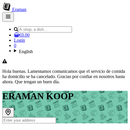
Eraman
Open
main
menu
€0.00
Login
0
English
Hola buenas. Lamentamos comunicamos que el servicio de comida
ha domicilio se ha cancelado. Gracias por confiar en nosotros hasta
ahora. Que tengan un buen día.
ERAMAN KOOP